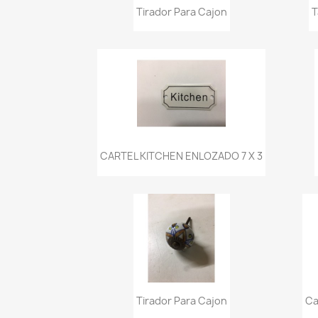
Vista rápida

Tirador Para Cajon
T
Vista rápida

CARTEL KITCHEN ENLOZADO 7 X 3
Vista rápida

Tirador Para Cajon
Ca