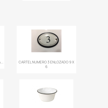
Vista rápida

..
CARTEL NUMERO 3 ENLOZADO 9 X
6