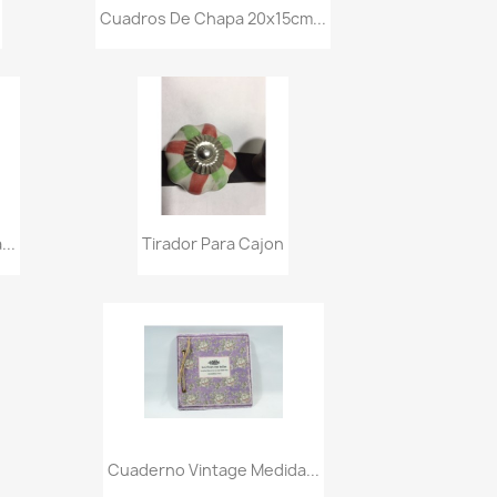
Vista rápida

Cuadros De Chapa 20x15cm...
Vista rápida

..
Tirador Para Cajon
Vista rápida

Cuaderno Vintage Medida...