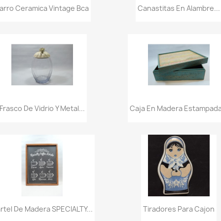
Vista rápida
Vista rápida


arro Ceramica Vintage Bca
Canastitas En Alambre...
Vista rápida
Vista rápida


Frasco De Vidrio Y Metal...
Caja En Madera Estampada.
Vista rápida
Vista rápida


rtel De Madera SPECIALTY...
Tiradores Para Cajon