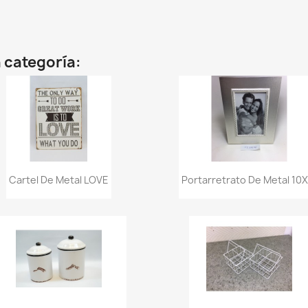
 categoría:
Vista rápida
Vista rápida


Cartel De Metal LOVE
Portarretrato De Metal 10X