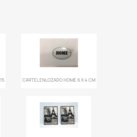
Vista rápida

15
CARTEL ENLOZADO HOME 6 X 4 CM