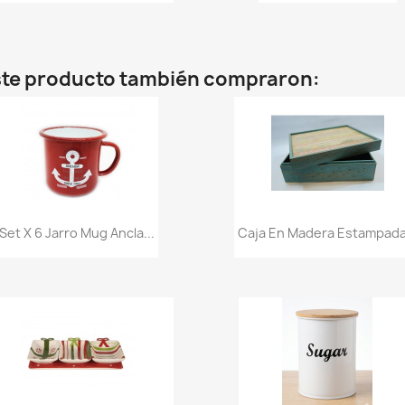
este producto también compraron:
Vista rápida
Vista rápida


Set X 6 Jarro Mug Ancla...
Caja En Madera Estampada.