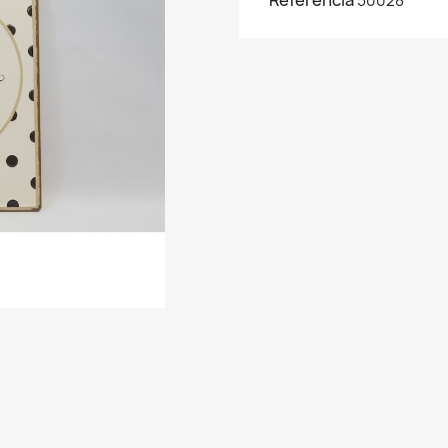
Referencia
50028