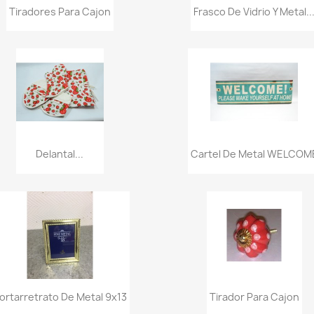
Vista rápida
Vista rápida


Tiradores Para Cajon
Frasco De Vidrio Y Metal..
Vista rápida
Vista rápida


Delantal...
Cartel De Metal WELCOM
Vista rápida
Vista rápida


ortarretrato De Metal 9x13
Tirador Para Cajon