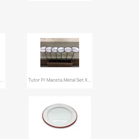
Vista rápida

..
Tutor P/ Maceta.metal Set X...