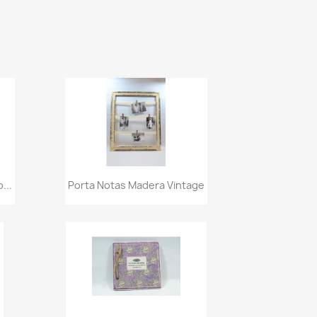
Vista rápida

...
Porta Notas Madera Vintage