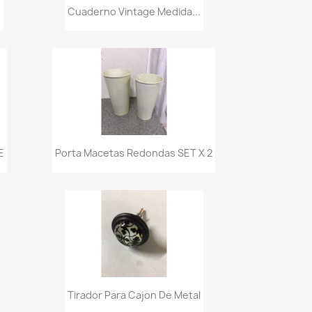
Vista rápida

.
Cuaderno Vintage Medida...
Vista rápida

E
Porta Macetas Redondas SET X 2
Vista rápida

Tirador Para Cajon De Metal