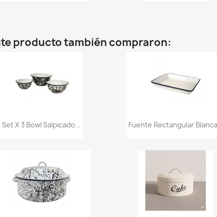
este producto también compraron:
Vista rápida
Vista rápida


Set X 3 Bowl Salpicado...
Fuente Rectangular Blanca.