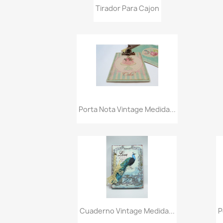
Vista rápida

Tirador Para Cajon
Vista rápida

Porta Nota Vintage Medida...
Vista rápida

Cuaderno Vintage Medida...
P