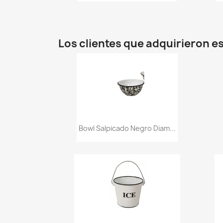
Los clientes que adquirieron 
Vista rápida

Bowl Salpicado Negro Diam...