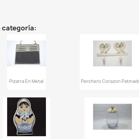
 categoría:
Vista rápida
Vista rápida


Pizarra En Metal
Perchero Corazon Patinado