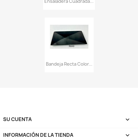
Ensaladera Cuadrada...
Bandeja Recta Color...
SU CUENTA

INFORMACIÓN DE LA TIENDA
keyboard_arrow_down