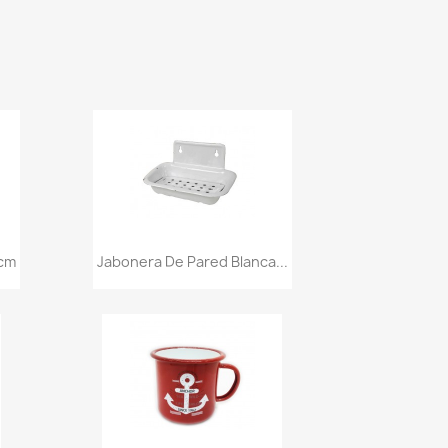
Vista rápida

4cm
Jabonera De Pared Blanca...