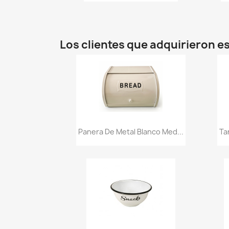
Los clientes que adquirieron 
Vista rápida

Panera De Metal Blanco Med...
Ta