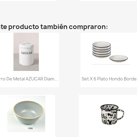
este producto también compraron:
Vista rápida
Vista rápida


rro De Metal AZUCAR Diam...
Set X 6 Plato Hondo Borde.