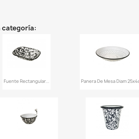
 categoría:
Vista rápida
Vista rápida


Fuente Rectangular...
Panera De Mesa Diam 25x