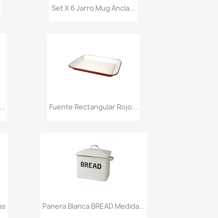
Vista rápida

Set X 6 Jarro Mug Ancla...
Vista rápida

..
Fuente Rectangular Rojo...
Vista rápida

as
Panera Blanca BREAD Medida...