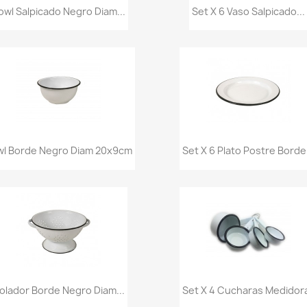
Vista rápida
Vista rápida


owl Salpicado Negro Diam...
Set X 6 Vaso Salpicado...
Vista rápida
Vista rápida


wl Borde Negro Diam 20x9cm
Set X 6 Plato Postre Borde.
Vista rápida
Vista rápida


olador Borde Negro Diam...
Set X 4 Cucharas Medidor