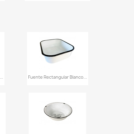
Vista rápida

..
Fuente Rectangular Blanco...