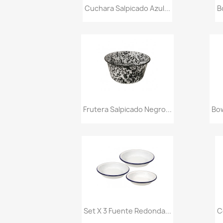
Vista rápida

Cuchara Salpicado Azul...
B
Vista rápida

Frutera Salpicado Negro...
Bo
Vista rápida

Set X 3 Fuente Redonda...
C