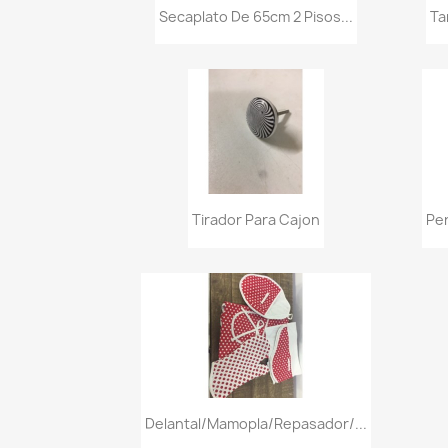
Vista rápida

Secaplato De 65cm 2 Pisos...
Ta
Vista rápida

Tirador Para Cajon
Per
Vista rápida

Delantal/mamopla/repasador/...