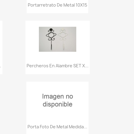
Vista rápida

Portarretrato De Metal 10X15
Vista rápida

.
Percheros En Alambre SET X...
Vista rápida

Porta Foto De Metal Medida...