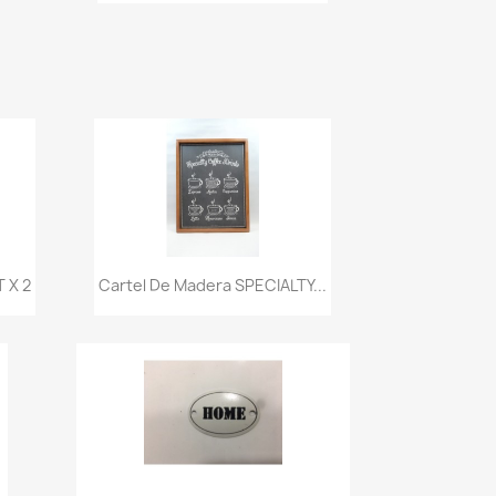
Vista rápida

 X 2
Cartel De Madera SPECIALTY...