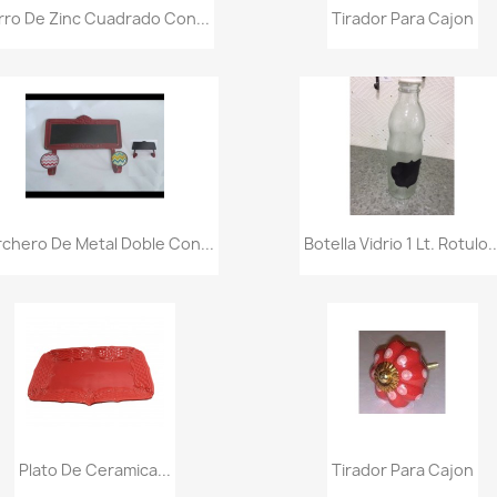
Vista rápida
Vista rápida


rro De Zinc Cuadrado Con...
Tirador Para Cajon
Vista rápida
Vista rápida


chero De Metal Doble Con...
Botella Vidrio 1 Lt. Rotulo..
Vista rápida
Vista rápida


Plato De Ceramica...
Tirador Para Cajon