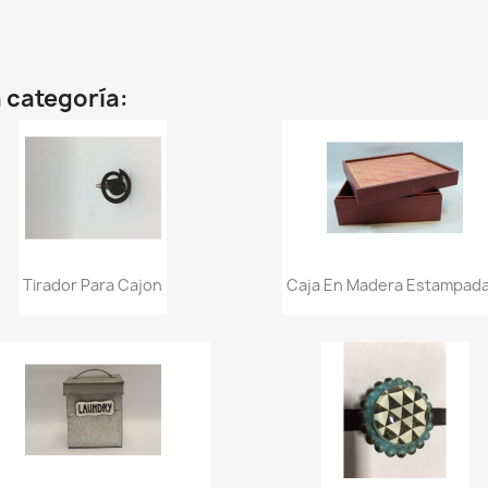
 categoría:
Vista rápida
Vista rápida


Tirador Para Cajon
Caja En Madera Estampada.