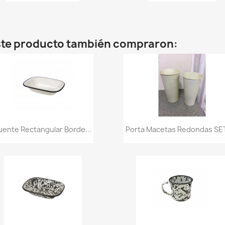
este producto también compraron:
Vista rápida
Vista rápida


uente Rectangular Borde...
Porta Macetas Redondas SET