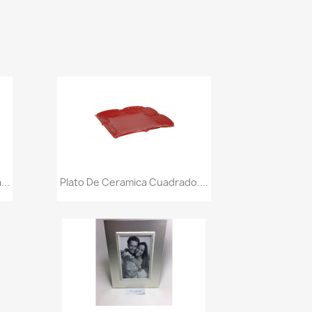
Vista rápida

..
Plato De Ceramica Cuadrado....